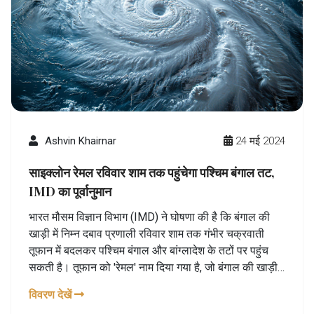
Ashvin Khairnar
24 मई 2024
साइक्लोन रेमल रविवार शाम तक पहुंचेगा पश्चिम बंगाल तट,
IMD का पूर्वानुमान
भारत मौसम विज्ञान विभाग (IMD) ने घोषणा की है कि बंगाल की
खाड़ी में निम्न दबाव प्रणाली रविवार शाम तक गंभीर चक्रवाती
तूफान में बदलकर पश्चिम बंगाल और बांग्लादेश के तटों पर पहुंच
सकती है। तूफान को 'रेमल' नाम दिया गया है, जो बंगाल की खाड़ी
में पहला प्री-मानसून चक्रवात है। आईएमडी के वैज्ञानिकों ने
विवरण देखें
मछुआरों को 27 मई तक समुद्र में न जाने की चेतावनी दी है।