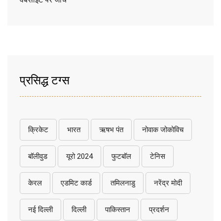
प्रसिद्ध टग्स
क्रिकेट
भारत
ऋषभ पंत
नोवाक जोकोविच
बॉलीवुड
यूरो 2024
फुटबॉल
टेनिस
केरल
एडमिट कार्ड
तमिलनाडु
नरेंद्र मोदी
नई दिल्ली
दिल्ली
पाकिस्तान
प्रदर्शन