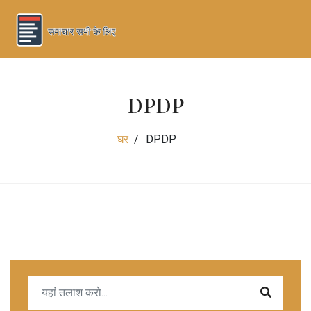
DPDP
घर
DPDP