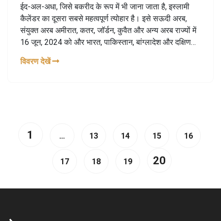
करें
ईद-अल-अधा, जिसे बकरीद के रूप में भी जाना जाता है, इस्लामी
कैलेंडर का दूसरा सबसे महत्वपूर्ण त्योहार है। इसे सऊदी अरब,
संयुक्त अरब अमीरात, कतर, जॉर्डन, कुवैत और अन्य अरब राज्यों में
16 जून, 2024 को और भारत, पाकिस्तान, बांग्लादेश और दक्षिण
एशियाई देशों में 17 जून, 2024 को मनाया जाएगा। इस त्योहार का
विवरण देखें
उद्देश्य पैगंबर इब्राहीम की भक्ति और उनके पुत्र इश्माईल की बचत
को याद करना है।
1
…
13
14
15
16
20
17
18
19