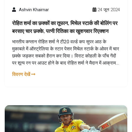
Ashvin Khairnar
24 जून 2024
रोहित शर्मा का छक्कों का तूफान, मिचेल स्टार्क की बोलिंग पर
बरसाए चार छक्के, पत्नी रितिका का खुशगवार रिएक्शन
भारतीय कप्तान रोहित शर्मा ने टी20 वर्ल्ड कप सुपर आठ के
मुकाबले में ऑस्ट्रेलिया के स्टार पेसर मिचेल स्टार्क के ओवर में चार
छक्के जड़कर सबको हैरान कर दिया। विराट कोहली के पाँच गेंदों
पर शून्य रन पर आउट होने के बाद रोहित शर्मा ने मैदान में आक्रामक
खेल दिखाया। रोहित की पत्नी रितिका सजदेह भी स्टेडियम में
विवरण देखें
मौजूद थीं और रोहित की इस पारी पर खुश होकर तालियाँ बजा रही
थीं।