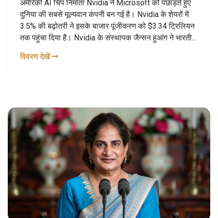
अमेरिकी AI चिप निर्माता Nvidia ने Microsoft को पछाड़ते हुए
दुनिया की सबसे मूल्यवान कंपनी बन गई है। Nvidia के शेयरों में
3.5% की बढ़ोतरी ने इसके बाजार पूंजीकरण को $3.34 ट्रिलियन
तक पहुंचा दिया है। Nvidia के संस्थापक जैन्सन हुआंग ने भारतीय
व्यापार जगत के दिग्गज मुकेश अंबानी और गौतम अडानी को संपत्ति
विवरण देखें
के मामले में पीछे छोड़ दिया है। कंपनी का राजस्व पहली तिमाही में
262% बढ़ा।