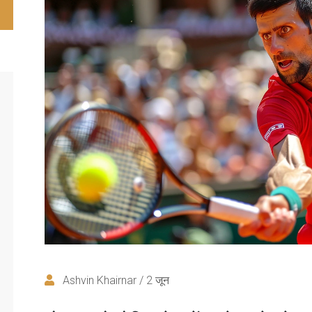
Ashvin Khairnar / 2 जून