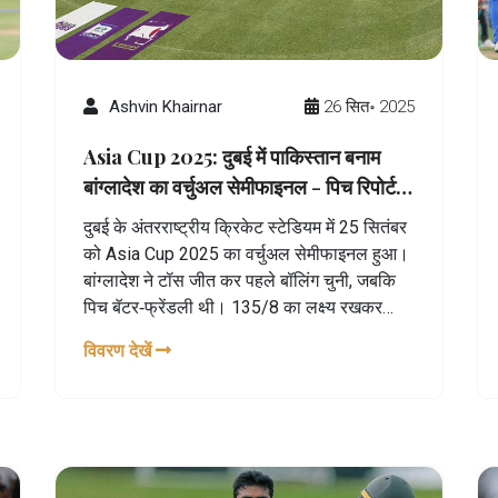
Ashvin Khairnar
26 सित॰ 2025
Asia Cup 2025: दुबई में पाकिस्तान बनाम
बांग्लादेश का वर्चुअल सेमीफाइनल - पिच रिपोर्ट
और प्रीव्यू
दुबई के अंतरराष्ट्रीय क्रिकेट स्टेडियम में 25 सितंबर
को Asia Cup 2025 का वर्चुअल सेमीफाइनल हुआ।
बांग्लादेश ने टॉस जीत कर पहले बॉलिंग चुनी, जबकि
पिच बॅटर‑फ्रेंडली थी। 135/8 का लक्ष्य रखकर
Pakistan
ने 11 रनों से जीत हासिल की और
विवरण देखें
फाइनल में भारत का सामना करने को तैयार हुआ।