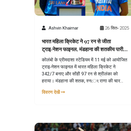
Ashvin Khairnar
26 सित॰ 2025
भारत महिला क्रिकेट ने 97 रन से जीता
ट्राइ‑नेशन फाइनल, मंडहाना की शतकीय पारी
बनी अभिन्न
कोलंबो के प्रीमदाशा स्टेडियम में 11 मई को आयोजित
ट्राइ‑नेशन फाइनल में भारत महिला क्रिकेट ने
342/7 बनाए और सोंही 97 रन से श्रीलंका को
हराया। मंडहाना की शतक, स्नেহ राणा की चार
विकेट, और कृति गौड का डेब्यू इस जीत को और भी
विवरण देखें
यादगार बनाते हैं। यह सीरीज 2025 वर्ल्ड कप की
तैयारी का अहम कदम साबित हुई।