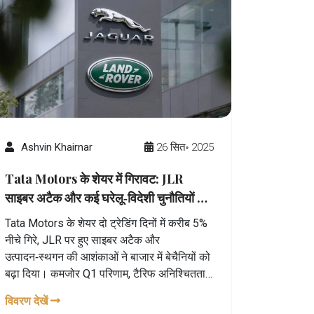
Ashvin Khairnar
26 सित॰ 2025
Tata Motors के शेयर में गिरावट: JLR
साइबर अटैक और कई घरेलू‑विदेशी चुनौतियों का
असर
Tata Motors के शेयर दो ट्रेडिंग दिनों में करीब 5%
नीचे गिरे, JLR पर हुए साइबर अटैक और
उत्पादन‑स्थगन की आशंकाओं ने बाजार में बेचैनियों को
बढ़ा दिया। कमजोर Q1 परिणाम, टैरिफ अनिश्चितता
और यूरोप‑चीन में मांग में गिरावट ने सत्र को और
विवरण देखें
निचले स्तर पर पहुंचा दिया। विश्लेषकों ने एबिटीडी