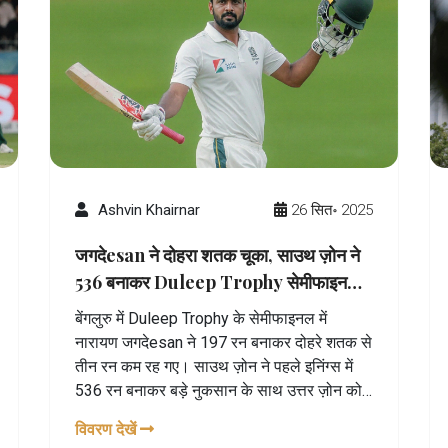
Ashvin Khairnar
26 सित॰ 2025
जगदेesan ने दोहरा शतक चूका, साउथ ज़ोन ने
536 बनाकर Duleep Trophy सेमीफाइनल में
दबदबा बनाया
बेंगलुरु में Duleep Trophy के सेमीफाइनल में
नारायण जगदेesan ने 197 रन बनाकर दोहरे शतक से
तीन रन कम रह गए। साउथ ज़ोन ने पहले इनिंग्स में
536 रन बनाकर बड़े नुकसान के साथ उत्तर ज़ोन को
आगे की दो दिनों में 537 रन का लक्ष्य दिया। रिकी भुयी
विवरण देखें
की 54 और टैनाय थ्यागरायन के छोटे-छोटे योगदान ने