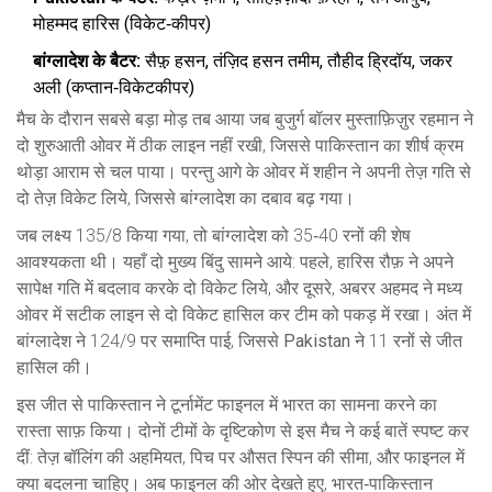
मोहम्मद हारिस (विकेट‑कीपर)
बांग्लादेश के बैटर:
सैफ़़ हसन, तंज़िद हसन तमीम, तौहीद ह्रिदॉय, जकर
अली (कप्तान‑विकेटकीपर)
मैच के दौरान सबसे बड़ा मोड़ तब आया जब बुजुर्ग बॉलर मुस्ताफ़िज़ुर रहमान ने
दो शुरुआती ओवर में ठीक लाइन नहीं रखी, जिससे पाकिस्तान का शीर्ष क्रम
थोड़ा आराम से चल पाया। परन्तु आगे के ओवर में शहीन ने अपनी तेज़ गति से
दो तेज़ विकेट लिये, जिससे बांग्लादेश का दबाव बढ़ गया।
जब लक्ष्य 135/8 किया गया, तो बांग्लादेश को 35‑40 रनों की शेष
आवश्यकता थी। यहाँ दो मुख्य बिंदु सामने आये: पहले, हारिस रौफ़ ने अपने
सापेक्ष गति में बदलाव करके दो विकेट लिये, और दूसरे, अबरर अहमद ने मध्य
ओवर में सटीक लाइन से दो विकेट हासिल कर टीम को पकड़ में रखा। अंत में
बांग्लादेश ने 124/9 पर समाप्ति पाई, जिससे
Pakistan
ने 11 रनों से जीत
हासिल की।
इस जीत से पाकिस्तान ने टूर्नामेंट फाइनल में भारत का सामना करने का
रास्ता साफ़ किया। दोनों टीमों के दृष्टिकोण से इस मैच ने कई बातें स्पष्ट कर
दीं: तेज़ बॉलिंग की अहमियत, पिच पर औसत स्पिन की सीमा, और फाइनल में
क्या बदलना चाहिए। अब फाइनल की ओर देखते हुए, भारत‑पाकिस्तान