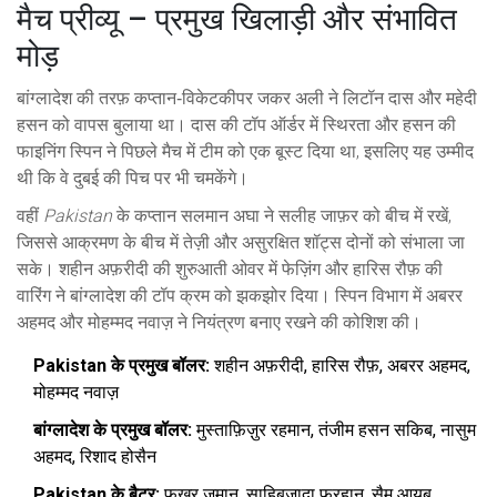
मैच प्रीव्यू – प्रमुख खिलाड़ी और संभावित
मोड़
बांग्लादेश की तरफ़ कप्तान‑विकेटकीपर जकर अली ने लिटॉन दास और महेदी
हसन को वापस बुलाया था। दास की टॉप ऑर्डर में स्थिरता और हसन की
फाइनिंग स्पिन ने पिछले मैच में टीम को एक बूस्ट दिया था, इसलिए यह उम्मीद
थी कि वे दुबई की पिच पर भी चमकेंगे।
वहीं
Pakistan
के कप्तान सलमान अघा ने सलीह जाफ़र को बीच में रखें,
जिससे आक्रमण के बीच में तेज़ी और असुरक्षित शॉट्स दोनों को संभाला जा
सके। शहीन अफ़रीदी की शुरुआती ओवर में फेज़िंग और हारिस रौफ़ की
वारिंग ने बांग्लादेश की टॉप क्रम को झकझोर दिया। स्पिन विभाग में अबरर
अहमद और मोहम्मद नवाज़ ने नियंत्रण बनाए रखने की कोशिश की।
Pakistan के प्रमुख बॉलर:
शहीन अफ़रीदी, हारिस रौफ़, अबरर अहमद,
मोहम्मद नवाज़
बांग्लादेश के प्रमुख बॉलर:
मुस्ताफ़िज़ुर रहमान, तंजीम हसन सकिब, नासुम
अहमद, रिशाद होसैन
Pakistan के बैटर:
फख़र ज़मान, साहिब़ज़ादा फ़रहान, सैम आयुब,