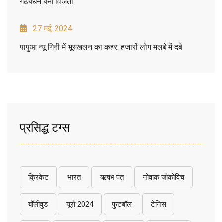
गठबंधन बना विजेता
27 मई, 2024
पापुआ न्यू गिनी में भूस्खलन का कहर: हजारों लोग मलबे में दबे
प्रसिद्ध टग्स
क्रिकेट
भारत
ऋषभ पंत
नोवाक जोकोविच
बॉलीवुड
यूरो 2024
फुटबॉल
टेनिस