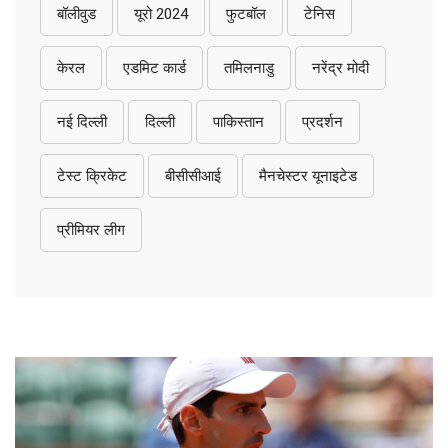
बॉलीवुड
यूरो 2024
फुटबॉल
टेनिस
केरल
एडमिट कार्ड
तमिलनाडु
नरेंद्र मोदी
नई दिल्ली
दिल्ली
पाकिस्तान
प्रदर्शन
टेस्ट क्रिकेट
बीसीसीआई
मैनचेस्टर यूनाइटेड
प्रीमियर लीग