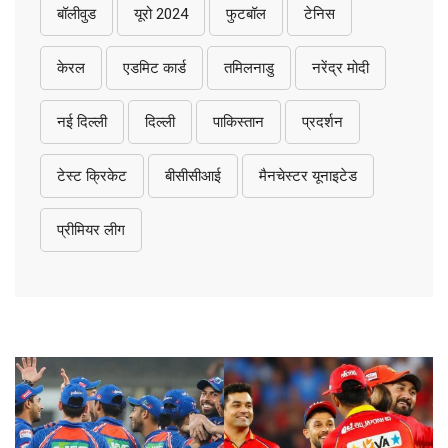
बॉलीवुड
यूरो 2024
फुटबॉल
टेनिस
केरल
एडमिट कार्ड
तमिलनाडु
नरेंद्र मोदी
नई दिल्ली
दिल्ली
पाकिस्तान
प्रदर्शन
टेस्ट क्रिकेट
बीसीसीआई
मैनचेस्टर यूनाइटेड
प्रीमियर लीग