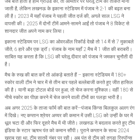
जब बात होती है होम ग्राउंड की, तो आमतौर पर घरेलू टीम की ताकत मानी
जाती है, लेकिन लखनऊ के इकाना स्टेडियम में पंजाब ने 2-1 की बढ़त बना
ली है। 2023 में यहाँ पंजाब ने पहली जीत दर्ज की, अगले साल LSG ने
वापसी की। 2025 में दोनों टीमें आमने-सामने आईं तो पंजाब ने 8 विकेट से
शानदार जीत अपने नाम कर लिया।
इकाना स्टेडियम पर LSG का ओवरऑल रिकॉर्ड देखो तो 14 में से 7 मुकाबले
जीते, 6 हारे और एक ड्रॉ। पंजाब के नाम यहाँ 2 मैच में 1 जीत की बराबरी।
साबित यह करता है कि LSG की घरेलू दीवार को पंजाब ने जमकर चुनौती दी
है।
मैच के रुख की बात करें तो आंकड़े बताते हैं – इकाना स्टेडियम में 180+
स्कोर वाली टीम ने चार में से तीन बार पहले बल्लेबाजी करते हुए जीत हासिल
की है। यानी बड़ा टोटल बोर्ड पर हुआ, तो चेज करना मुश्किल। वहीं 180 से
नीचे स्कोर का पीछा करने में चेज करने वाली टीमों का पलड़ा भारी है।
अब अगर 2025 के ताजा फॉर्म की बात करें—पंजाब किंग्स बिलकुल अलग रंग
में दिखे। नए कप्तान
श्रेयर अय्यर
की कमान में उसी LSG को उन्हीं के घर में
धूल चटा दी और फिर दूसरे मैच में भी जीते। लखनऊ ने बदलाव करते हुए टीम
इंडिया के स्टार ऋषभ पंत को कमान सौंपी। पुराने कप्तान के साथ 2024
खराब रहा था, टीम सातवें नंबर पर रही। अब पंत से टीम को तगड़ा रिस्पॉन्स