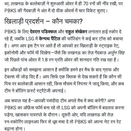
था; लखनऊ के बल्लेबाज़ों ने शुरुआती ओवर में ही 70 रनों की नींव रखी, पर
PBKS की गेंदबाज़ी ने अंत में दो वीक ओवर्स में चार विकेट चुराए।
खिलाड़ी प्रदर्शन – कौन चमका?
PBKS के लिए
देवदत्त पडिक्कल
और
राहुल शंखेकर
लगातार हाई स्कोर दे
रहे हैं, जबकि LSG में
केन्यथ पैंटिल
की फॉल्डिंग ने कई बार टॉस को बचाया
है। अगर आप इस टैग पर आते हैं तो आपको हर खिलाड़ी के स्ट्राइक रेट,
इकोनोमी और फॉर्म भी दिखेगा—जैसे कि लखनऊ का तेज़ गेंदबाज़
अर्जुन सिंह
जो पिछले पांच ओवर में 1.8 रन प्रति ओवर की शानदार गति रख रहा है।
इन आँकड़ों को समझना आसान है क्योंकि हमने हर मैच के बाद ग्राफ और
टेबल्स भी जोड़ दिए हैं। आप सिर्फ एक क्लिक से देख सकते हैं कि कौन सी
पिच पर बल्लेबाज़ी आसान रही, किस मौसम में स्पिनर ने जादू किया, और कब
टीम ने बॉलिंग फ़र्स्ट स्ट्रैटेजी अपनाई।
अब सवाल यह है—आपकी पसंदीदा टीम अगले मैच में क्या करेगी? अगर
PBKS का ऑफ़ेंस फॉर्म बना रहे तो LSG को अपनी बॉलिंग में बदलाव करना
पड़ेगा, खासकर पावरप्ले के दौरान। दूसरी ओर, यदि लखनऊ की तेज़
रन‑स्कोरिंग लाइनअप फिर से धूम मचा दे तो PBKS को अपना नेट रन रेट
बढ़ाना होगा।