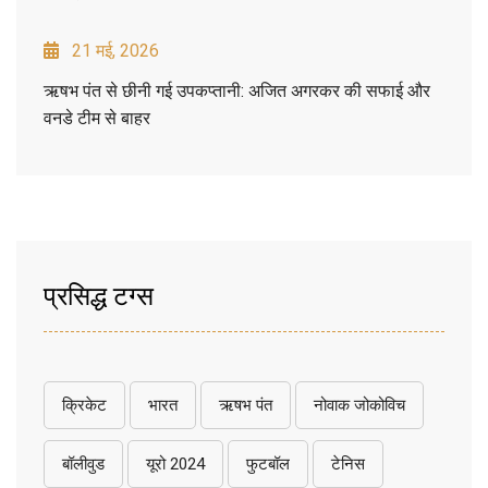
21 मई, 2026
ऋषभ पंत से छीनी गई उपकप्तानी: अजित अगरकर की सफाई और
वनडे टीम से बाहर
प्रसिद्ध टग्स
क्रिकेट
भारत
ऋषभ पंत
नोवाक जोकोविच
बॉलीवुड
यूरो 2024
फुटबॉल
टेनिस