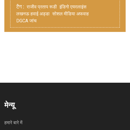
टैग :
राजीव प्रताप रूडी
इंडिगो एयरलाइंस
लखनऊ हवाई अड्डा
सोशल मीडिया अफवाह
DGCA जांच
मेन्यू
हमारे बारे में