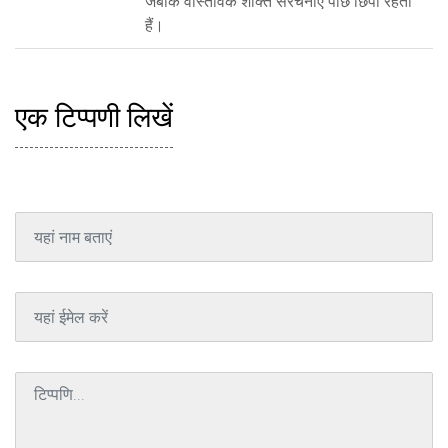
जबकि वास्तविक शक्ति संरचनाएँ पीछे छिपी रहती
हैं।
एक टिप्पणी लिखें