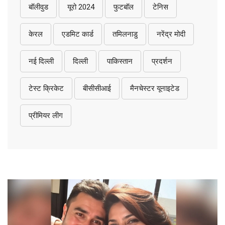
बॉलीवुड
यूरो 2024
फुटबॉल
टेनिस
केरल
एडमिट कार्ड
तमिलनाडु
नरेंद्र मोदी
नई दिल्ली
दिल्ली
पाकिस्तान
प्रदर्शन
टेस्ट क्रिकेट
बीसीसीआई
मैनचेस्टर यूनाइटेड
प्रीमियर लीग