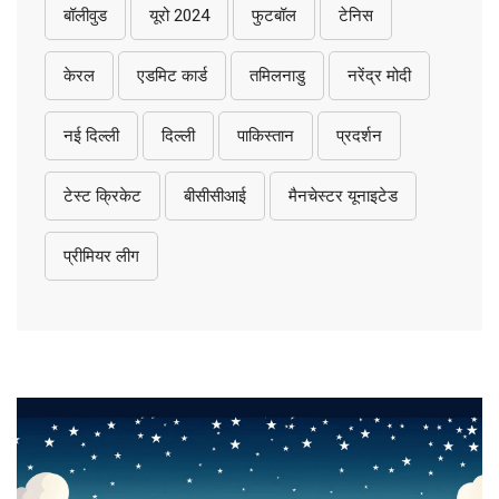
बॉलीवुड
यूरो 2024
फुटबॉल
टेनिस
केरल
एडमिट कार्ड
तमिलनाडु
नरेंद्र मोदी
नई दिल्ली
दिल्ली
पाकिस्तान
प्रदर्शन
टेस्ट क्रिकेट
बीसीसीआई
मैनचेस्टर यूनाइटेड
प्रीमियर लीग