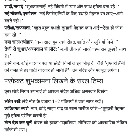
शादी/सगाई:
"शुभकामनाएँ! नई जिंदगी में प्यार और साथ हमेशा बना रहे।"
नई नौकरी/प्रमोशन:
"नई जिम्मेदारियों के लिए बधाई! मेहनत रंग लाए—आगे
बढ़ते रहो।"
परीक्षा/सफलता:
"बहुत बहुत बधाई! तुम्हारी मेहनत काम आई—ऐसा ही जोश
बना रहे।"
नया साल/त्योहार:
"नया साल मुबारक! सेहत, शांति और खुशियाँ मिलें।"
तेजी से सुधार/अस्पताल से लौटे:
"जल्दी ठीक हो जाओ—हम सब तुम्हारे साथ
हैं।"
इनमें नाम, कोई यादगार पल या छोटी निजी लाइन जोड़ दें—जैसे "तुम्हारी हँसी
की वजह से हर पार्टी यादगार हो जाती है"—तब संदेश और मजबूत लगेगा।
परफेक्ट शुभकामना लिखने के सरल टिप्स
कुछ छोटे नियम अपनाएं तो आपका संदेश अधिक असरदार दिखेगा:
संक्षेप रखें:
लंबे नोट के बजाय 1–2 पंक्तियों में बात साफ रखें।
व्यक्तिगत स्पर्श:
नाम, कोई साझा याद या खास तारीफ जोड़ें—"तुम्हारी मेहनत
मुझे हमेशा प्रेरित करती है"।
टोन देख कर चुनें:
दोस्त को हल्का-मज़ाकिया, सीनियर को औपचारिक लेकिन
गर्मजोशी भरा।