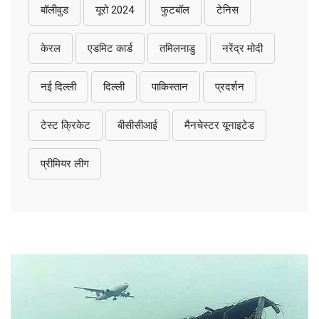
बॉलीवुड
यूरो 2024
फुटबॉल
टेनिस
केरल
एडमिट कार्ड
तमिलनाडु
नरेंद्र मोदी
नई दिल्ली
दिल्ली
पाकिस्तान
प्रदर्शन
टेस्ट क्रिकेट
बीसीसीआई
मैनचेस्टर यूनाइटेड
प्रीमियर लीग