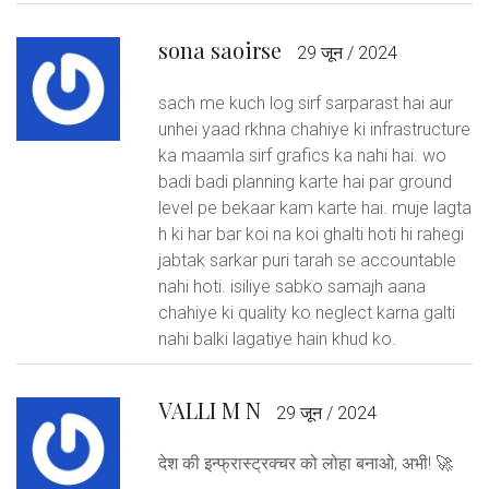
sona saoirse
29 जून / 2024
sach me kuch log sirf sarparast hai aur
unhei yaad rkhna chahiye ki infrastructure
ka maamla sirf grafics ka nahi hai. wo
badi badi planning karte hai par ground
level pe bekaar kam karte hai. muje lagta
h ki har bar koi na koi ghalti hoti hi rahegi
jabtak sarkar puri tarah se accountable
nahi hoti. isiliye sabko samajh aana
chahiye ki quality ko neglect karna galti
nahi balki lagatiye hain khud ko.
VALLI M N
29 जून / 2024
देश की इन्फ्रास्ट्रक्चर को लोहा बनाओ, अभी! 🚀