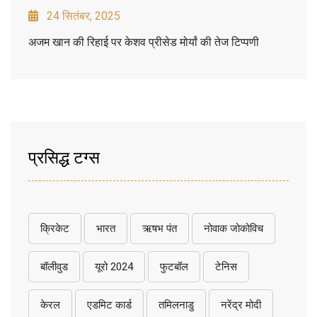
24 सितंबर, 2025
अजम खान की रिहाई पर केशव प्रीसेड मोर्यां की तेज टिप्पणी
प्रसिद्ध टग्स
क्रिकेट
भारत
ऋषभ पंत
नोवाक जोकोविच
बॉलीवुड
यूरो 2024
फुटबॉल
टेनिस
केरल
एडमिट कार्ड
तमिलनाडु
नरेंद्र मोदी