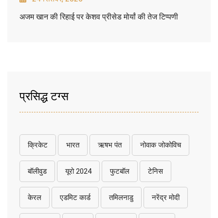
अजम खान की रिहाई पर केशव प्रीसेड मोर्यां की तेज टिप्पणी
प्रसिद्ध टग्स
क्रिकेट
भारत
ऋषभ पंत
नोवाक जोकोविच
बॉलीवुड
यूरो 2024
फुटबॉल
टेनिस
केरल
एडमिट कार्ड
तमिलनाडु
नरेंद्र मोदी