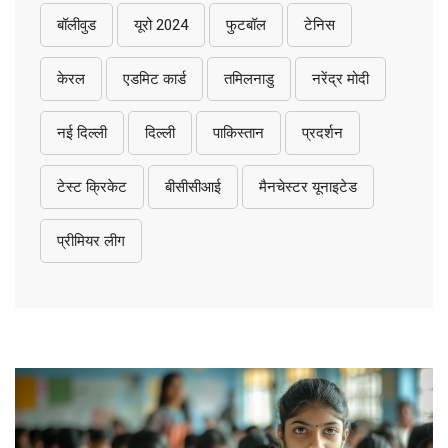
बॉलीवुड
यूरो 2024
फुटबॉल
टेनिस
केरल
एडमिट कार्ड
तमिलनाडु
नरेंद्र मोदी
नई दिल्ली
दिल्ली
पाकिस्तान
प्रदर्शन
टेस्ट क्रिकेट
बीसीसीआई
मैनचेस्टर यूनाइटेड
प्रीमियर लीग