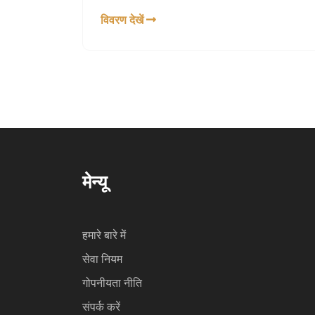
रजिस्ट्रेशन नंबर और जन्म तिथि दर्ज करके अपने अंक
विवरण देखें
देख सकते हैं। इसके अलावा, परिणाम dge.tn.gov.in
पर भी देखे जा सकते हैं।
मेन्यू
हमारे बारे में
सेवा नियम
गोपनीयता नीति
संपर्क करें