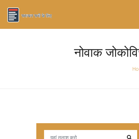
नोवाक जोकोविच 
H