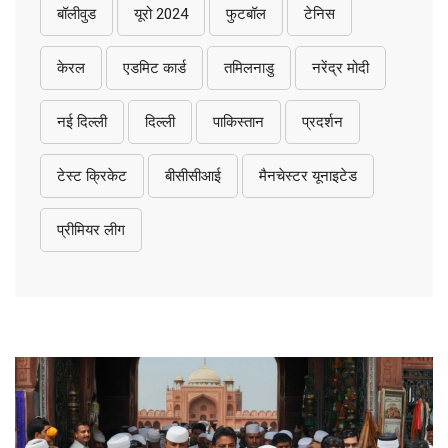
बॉलीवुड
यूरो 2024
फुटबॉल
टेनिस
केरल
एडमिट कार्ड
तमिलनाडु
नरेंद्र मोदी
नई दिल्ली
दिल्ली
पाकिस्तान
प्रदर्शन
टेस्ट क्रिकेट
बीसीसीआई
मैनचेस्टर यूनाइटेड
प्रीमियर लीग