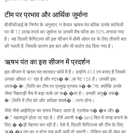
टीम पर प्रभाव और आर्थिक जुर्माना
बीसीसीआई के निर्णय के अनुसार, न केवल ऋषभ पंत बल्कि उनके साथियों
पर भी 12 लाख रुपये का जुर्माना या उनकी मैच फीस का 50% लगाया गया
है। यह
दिल्ली कैपिटल्स
की इस सीजन में धीमी ओवर दर के लिए तीसरी बार
की गलती है, जिसके कारण इस बार और भी कठोर दंड दिया गया है।
ऋषभ पंत का इस सीजन में प्रदर्शन
इस सीजन में ऋषभ पंत शानदार फॉर्म में हैं। उन्होंने 413 रन बनाए हैं जिसमें
उनका औसत 41 रहा है और स्ट्र� �्क रेट 156 है। उनकी इस
उपस� �्थिति का टीम पर प्रमुख प्रभाव प� �ेगा, क्योंकि उनके
जैसा खिलाड़ी मैच में बड़ा फर्क ला स� �ता है। उनकी अनु� पस�
�्थिति में टीम को और अधिक संघर्ष� ारना होगा।
जैसे-जैसे आईपीएल का समय निकट आता है, प्रत्येक म� �च और �
�े महत्वपूर्ण होता जा रहा है। टीमें अपनी स� land वित में जगह बनाने के
लिए � �ड़ी मेहनत कर रही हैं। ऐसे में, दिल्ली कैपिटल्स की टीम के लिए
ऋ� �भ पंत का न होना एक बड़ी कमी हो जाएगी। लेकिन यह ही खेल का