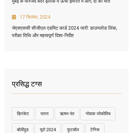
मुंबई के मस्जिद बंदर इलाके में ऊंची इमारत में आग, दो की मौत
17 सितंबर, 2024
जेएसएससी सीजीएल एडमिट कार्ड 2024 जारी: डाउनलोड लिंक,
परीक्षा तिथि और महत्वपूर्ण दिशा-निर्देश
प्रसिद्ध टग्स
क्रिकेट
भारत
ऋषभ पंत
नोवाक जोकोविच
बॉलीवुड
यूरो 2024
फुटबॉल
टेनिस