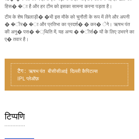
हिस� �ा है और हर टीम को इसका सामना करना पड़ता है।
टीम के शेष खिलाड़ी� �भी इस मौके को चुनौती के रूप में लेंगे और अपनी
� �ीर� �ा और प्रतिभा का प्रदर्श� � कर� ेगे। ऋषभ पंत
की अनु� पस� �्थिति में, यह अन्य � �ीर्स� यों के लिए उभरने का
ए� तवार है।
टैग :
ऋषभ पंत
बीसीसीआई
दिल्ली कैपिटल्स
IPL प्लेऑफ़
टिप्पणि