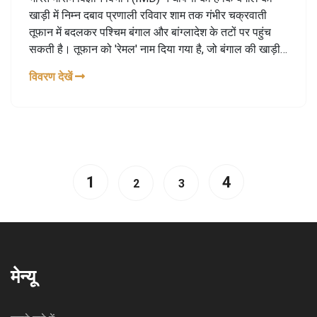
खाड़ी में निम्न दबाव प्रणाली रविवार शाम तक गंभीर चक्रवाती
तूफान में बदलकर पश्चिम बंगाल और बांग्लादेश के तटों पर पहुंच
सकती है। तूफान को 'रेमल' नाम दिया गया है, जो बंगाल की खाड़ी
में पहला प्री-मानसून चक्रवात है। आईएमडी के वैज्ञानिकों ने
विवरण देखें
मछुआरों को 27 मई तक समुद्र में न जाने की चेतावनी दी है।
1
4
2
3
मेन्यू