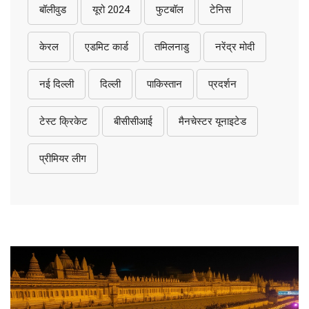
बॉलीवुड
यूरो 2024
फुटबॉल
टेनिस
केरल
एडमिट कार्ड
तमिलनाडु
नरेंद्र मोदी
नई दिल्ली
दिल्ली
पाकिस्तान
प्रदर्शन
टेस्ट क्रिकेट
बीसीसीआई
मैनचेस्टर यूनाइटेड
प्रीमियर लीग