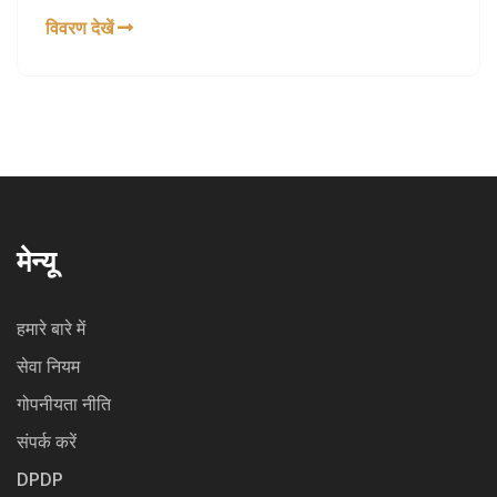
मुकाबला मुख्य आकर्षण रहेगा जिसमें वे 66वें स्थान की खिलाड़ी
विवरण देखें
वरवारा ग्राचेवा से टकराएंगी।
मेन्यू
हमारे बारे में
सेवा नियम
गोपनीयता नीति
संपर्क करें
DPDP