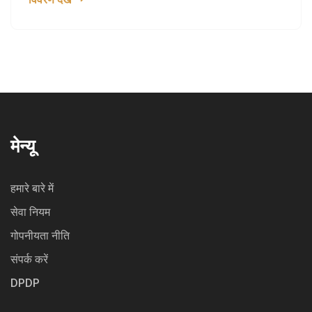
मोस राजीव चंद्रशेखर और लोकप्रिय अभिनेता सुरेश गोपी शामिल
हैं।
मेन्यू
हमारे बारे में
सेवा नियम
गोपनीयता नीति
संपर्क करें
DPDP