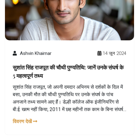
Ashvin Khairnar
14 जून 2024
सुशांत सिंह राजपूत की चौथी पुण्यतिथि: जानें उनके संघर्ष के
5 महत्वपूर्ण तथ्य
सुशांत सिंह राजपूत, जो अपनी दमदार अभिनय से दर्शकों के दिल में
बसा, उनकी मौत की चौथी पुण्यतिथि पर उनके संघर्ष के पांच
अनजाने तथ्य सामने आए हैं। डेल्ही कॉलेज ऑफ इंजीनियरिंग से
बी.ई. खत्म नहीं किया, 2011 में छह महीनों तक काम के बिना संघर्ष
किया, नादिरा बब्बर के थिएटर ग्रुप और श्यामक डावर के डांस
विवरण देखें
ग्रुप का हिस्सा रहे, टीवी शो 'किस देश में है मेरा दिल' में प्रीत
जूनजा का किरदार निभाया और रियलिटी शो 'ज़रा नचके दिखा' और