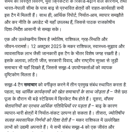
समय का विस्तृत विवरण, युवा क्रिकेटरों के रिकॉर्ड‑बढ़ाने वाले कारनामे, तथा
भारत‑नेपाली सीमा के पास बाढ़ से प्रभावित क्षेत्रों की राहत‑कार्यवाही सभी
इस टैग में मिलती हैं। साथ ही,
आर्थिक रिपोर्ट
,
निर्यात‑आय, व्यापार समझौते
और कर नीति के अपडेट
भी यहाँ उपलब्ध हैं, जिससे पाठक राजकोषीय
दिशा‑निर्देश आसानी से समझ सके।
एक और उल्लेखनीय विषय है
ज्योतिष
,
राशिफल, ग्रह‑स्थिति और
जीवन‑परामर्श
। 12 अक्टूबर 2025 के मकर राशिफल, स्वास्थ्य‑सुझाव और
व्यावसायिक लाभ जैसी जानकारी इस टैग के भीतर विशेष जगह रखती है।
इसके अलावा, लॉटरी जीत, सरकारी विवाद, और राष्ट्रीय सुरक्षा से जुड़ी
समाचार भी यहाँ दिखते हैं, जिससे समूह‑4 उपयोगकर्ताओं को व्यापक
दृष्टिकोण मिलता है।
समूह‑4 टैग
समाचार
को वर्गीकृत करने में तीन प्रमुख संबंध स्थापित करता है:
पहला, यह
धार्मिक कार्यक्रमों को खेल समाचारों के साथ जोड़ता है
– जैसे छठ
पूजा के दौरान भी बड़े स्टेडियम में क्रिकेट मैच होते हैं। दूसरा,
मौसम
चेतावनियों का प्रभाव आर्थिक गतिविधियों पर पड़ता है
– बाढ़ के कारण
व्यापार‑भारी क्षेत्रों में निर्यात‑संकट उत्पन्न हो सकता है। तीसरा,
ज्योतिषीय
सलाह व्यवसायिक निर्णयों को दिशा देती है
– मकर राशिफल में उल्लेखित
लाभों को उद्यमी अपनाते हैं। ये सभी संबंध समूह‑4 को एक जीवंत और