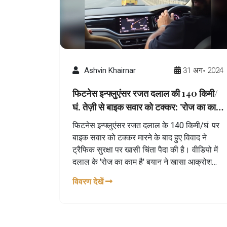
Ashvin Khairnar
31 अग॰ 2024
फिटनेस इन्फ्लुएंसर रजत दलाल की 140 किमी/
घं. तेज़ी से बाइक सवार को टक्कर: 'रोज का काम
है' बयान पर मचा बवाल
फिटनेस इन्फ्लुएंसर रजत दलाल के 140 किमी/घं. पर
बाइक सवार को टक्कर मारने के बाद हुए विवाद ने
ट्रैफिक सुरक्षा पर खासी चिंता पैदा की है। वीडियो में
दलाल के 'रोज का काम है' बयान ने खासा आक्रोश
पैदा किया। पुलिस ने इस पर कार्रवाई करते हुए उन्हें
विवरण देखें
चालान जारी किया है। ये घटना सोशल मीडिया सितारों
की ज़िम्मेदारी और उनके व्यवहार पर सवाल उठाती है।