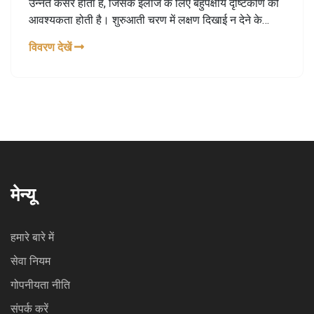
उन्नत कैंसर होता है, जिसके इलाज के लिए बहुपक्षीय दृष्टिकोण की
आवश्यकता होती है। शुरुआती चरण में लक्षण दिखाई न देने के
कारण नियमित आत्म-निरीक्षण और मैमोग्राम महत्वपूर्ण होते हैं।
विवरण देखें
जोखिम कारकों में उम्र, पारिवारिक इतिहास, आनुवंशिकी और
जीवनशैली शामिल हैं।
मेन्यू
हमारे बारे में
सेवा नियम
गोपनीयता नीति
संपर्क करें