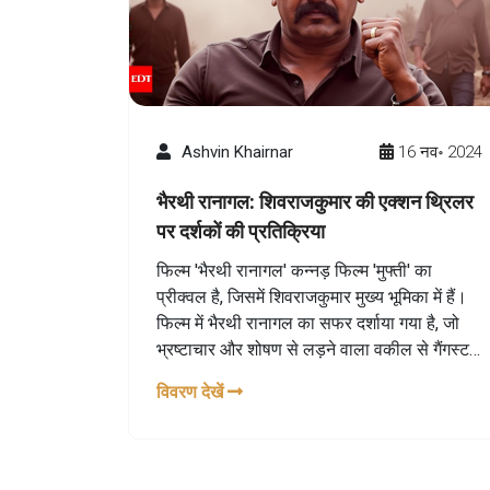
Ashvin Khairnar
16 नव॰ 2024
भैरथी रानागल: शिवराजकुमार की एक्शन थ्रिलर
पर दर्शकों की प्रतिक्रिया
फिल्म 'भैरथी रानागल' कन्नड़ फिल्म 'मुफ्ती' का
प्रीक्वल है, जिसमें शिवराजकुमार मुख्य भूमिका में हैं।
फिल्म में भैरथी रानागल का सफर दर्शाया गया है, जो
भ्रष्टाचार और शोषण से लड़ने वाला वकील से गैंगस्टर
बन जाता है। दर्शक शिवराजकुमार की सशक्त अभिनय
विवरण देखें
के लिए फिल्म की सराहना कर रहे हैं, जो न केवल कथा
को आगे बढ़ाता है बल्कि उसमें गहरी भावनात्मक गहराई
और एक्शन का तड़का भी जोड़ता है।