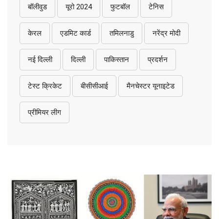
बॉलीवुड
यूरो 2024
फुटबॉल
टेनिस
केरल
एडमिट कार्ड
तमिलनाडु
नरेंद्र मोदी
नई दिल्ली
दिल्ली
पाकिस्तान
प्रदर्शन
टेस्ट क्रिकेट
बीसीसीआई
मैनचेस्टर यूनाइटेड
प्रीमियर लीग