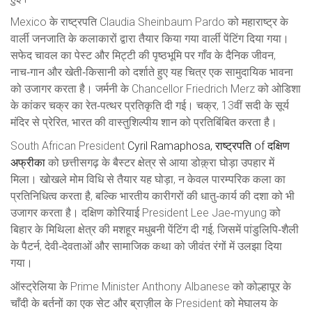
Mexico के राष्ट्रपति Claudia Sheinbaum Pardo को महाराष्ट्र के
वार्ली जनजाति के कलाकारों द्वारा तैयार किया गया वार्ली पेंटिंग दिया गया।
सफेद चावल का पेस्ट और मिट्टी की पृष्ठभूमि पर गाँव के दैनिक जीवन,
नाच‑गान और खेती‑किसानी को दर्शाते हुए यह चित्र एक सामुदायिक भावना
को उजागर करता है। जर्मनी के Chancellor Friedrich Merz को ओडिशा
के कांकर चक्र का रेत‑पत्थर प्रतिकृति दी गई। चक्र, 13वीं सदी के सूर्य
मंदिर से प्रेरित, भारत की वास्तुशिल्पीय शान को प्रतिबिंबित करता है।
South African President
Cyril Ramaphosa
,
राष्ट्रपति
of
दक्षिण
अफ्रीका
को छत्तीसगढ़ के बैस्टर क्षेत्र से आया डोक़्रा घोड़ा उपहार में
मिला। खोखले मोम विधि से तैयार यह घोड़ा, न केवल पारम्परिक कला का
प्रतिनिधित्व करता है, बल्कि भारतीय कारीगरों की धातु‑कार्य की दशा को भी
उजागर करता है। दक्षिण कोरियाई President Lee Jae‑myung को
बिहार के मिथिला क्षेत्र की मशहूर मधुबनी पेंटिंग दी गई, जिसमें पांडुलिपि‑शैली
के पैटर्न, देवी‑देवताओं और सामाजिक कथा को जीवंत रंगों में उलझा दिया
गया।
ऑस्ट्रेलिया के Prime Minister Anthony Albanese को कोल्हापूर के
चाँदी के बर्तनों का एक सेट और ब्राज़ील के President को मेघालय के