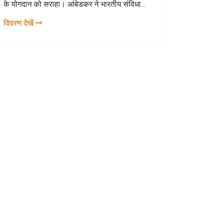
के योगदान को सराहा। आंबेडकर ने भारतीय संविधान
का मसौदा तैयार किया और समाज में समानता के लिए
विवरण देखें
अपना जीवन समर्पित किया। इस अवसर पर अन्य
प्रमुख नेतागण भी उपस्थित थे।