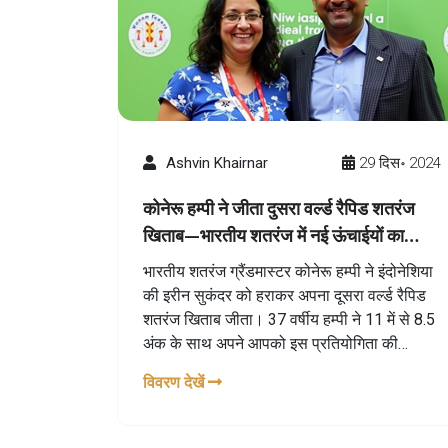
Ashvin Khairnar
29 दिस॰ 2024
कोनेरू हम्पी ने जीता दुसरा वर्ल्ड रैपिड शतरंज
खिताब—भारतीय शतरंज में नई ऊंचाईयों का
प्राचीन अध्याय
भारतीय शतरंज ग्रैंडमास्टर कोनेरू हम्पी ने इंदोनेशिया
की इरीन सुकंदर को हराकर अपना दूसरा वर्ल्ड रैपिड
शतरंज खिताब जीता। 37 वर्षीय हम्पी ने 11 में से 8.5
अंक के साथ अपने आपको इस प्रतियोगिता की
एकमात्र विजेता के रूप में स्थापित किया। हम्पी की
विवरण देखें
इस जीत ने भारतीय शतरंज के लिए एक अद्वितीय वर्ष
को चिह्नित किया।