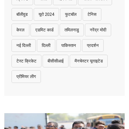
बॉलीवुड
यूरो 2024
फुटबॉल
टेनिस
केरल
एडमिट कार्ड
तमिलनाडु
नरेंद्र मोदी
नई दिल्ली
दिल्ली
पाकिस्तान
प्रदर्शन
टेस्ट क्रिकेट
बीसीसीआई
मैनचेस्टर यूनाइटेड
प्रीमियर लीग