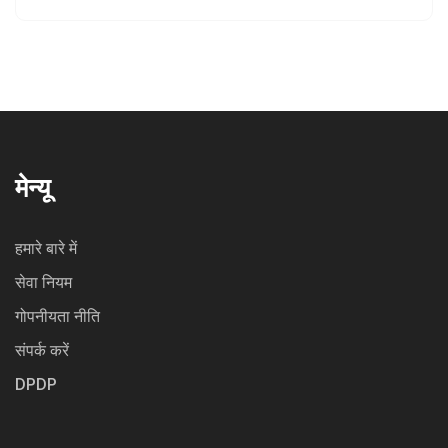
आता है। इस सीरीज को भारतीय मोटरसाइकिल बाजार में क्रांति
लाने के लिए डिज़ाइन किया गया है और डिलीवरी जनवरी 2025 से
शुरू होगी।
मेन्यू
हमारे बारे में
सेवा नियम
गोपनीयता नीति
संपर्क करें
DPDP