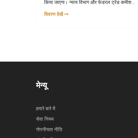
किया जाएगा। न्याय विभाग और फेडरल ट्रेड कमीशन
(FTC) ने इस समझौते को अंतिम रूप दिया है, जिसमें
विवरण देखें
न्याय विभाग एनवीडिया की जांच करेगा और FTC
ओपनएआई और माइक्रोसॉफ्ट पर ध्यान केंद्रित
करेगा।
मेन्यू
हमारे बारे में
सेवा नियम
गोपनीयता नीति