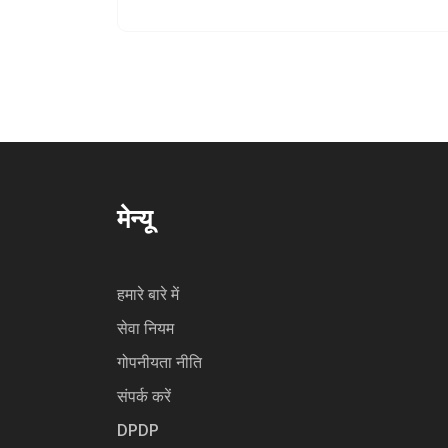
ओपनएआई और माइक्रोसॉफ्ट पर ध्यान केंद्रित
करेगा।
मेन्यू
हमारे बारे में
सेवा नियम
गोपनीयता नीति
संपर्क करें
DPDP