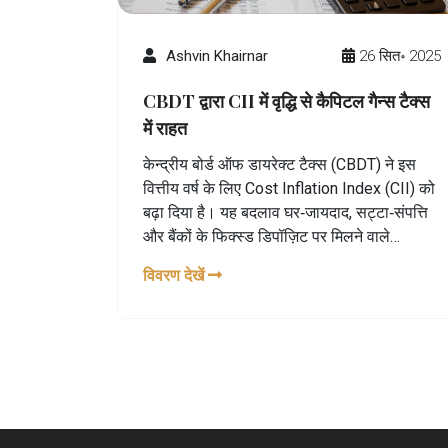
Ashvin Khairnar
26 सित॰ 2025
CBDT द्वारा CII में वृद्धि से कैपिटल गैन्स टैक्स
में राहत
केन्द्रीय बोर्ड ऑफ डायरेक्ट टैक्स (CBDT) ने इस
वित्तीय वर्ष के लिए Cost Inflation Index (CII) को
बढ़ा दिया है। यह बदलाव घर‑जायदाद, सट्टा‑संपत्ति
और बैंकों के फिक्स्ड डिपॉज़िट पर मिलने वाले
इंडेक्सेशन लाभ को बढ़ाकर कैपिटल गैन्स टैक्स को
विवरण देखें
कम करेगा। नई CII दरें किन वस्तुओं पर लागू होंगी,
इसका क्या असर पड़ेगा और करदाताओं को क्या ध्यान
देना चाहिए, जानिए इस लेख में।