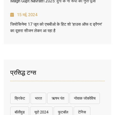
Magh Gupt Navratri 2025: दुर्गा के नौ रूपों की गुप्त पूजा
15 मई, 2024
जियोसिनेमा 17 जून को एचबीओ के हिट शो 'हाउस ऑफ द ड्रैगन'
का दूसरा सीजन लेकर आ रहा है
प्रसिद्ध टग्स
क्रिकेट
भारत
ऋषभ पंत
नोवाक जोकोविच
बॉलीवुड
यूरो 2024
फुटबॉल
टेनिस