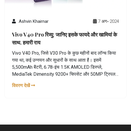
Ashvin Khairnar
7 अग॰ 2024
Vivo V40 Pro रिव्यु: जानिए इसके फायदे और खामियां के
साथ, हमारी राय
Vivo V40 Pro, जिसे V30 Pro के कुछ महीनों बाद लॉन्च किया
गया था, कई उन्नयन और सुधारों के साथ आता है। इसमें
5,500mAh बैटरी, 6.78-इंच 1.5K AMOLED डिस्प्ले,
MediaTek Dimensity 9200+ चिपसेट और 50MP ट्रिपल-
कैमरा सेटअप शामिल है। फोन ने AnTuTu बेंचमार्क में उच्च स्कोर
विवरण देखें
हासिल किया और इसका थर्मल मैनेजमेंट शानदार है। हालांकि,
इसकी उच्च कीमत और कुछ सीमित AI फीचर्स इसके कमजोर पक्ष
हैं।