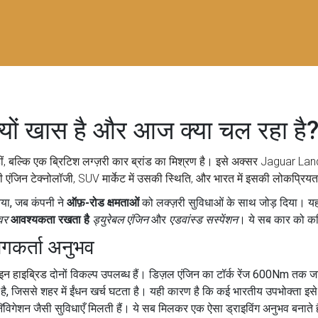
 क्यों खास है और आज क्या चल रहा है
ीं, बल्कि एक
ब्रिटिश लग्ज़री कार ब्रांड का मिश्रण
है। इसे अक्सर
Jaguar Lan
 की एंजिन टेक्नोलॉजी, SUV मार्केट में उसकी स्थिति, और भारत में इसकी लोकप्रियत
या, जब कंपनी ने
ऑफ़-रोड क्षमताओं
को लक्ज़री सुविधाओं के साथ जोड़ दिया। यहाँ
वर
आवश्यकता रखता है
ड्युरेबल एंजिन
और
एडवांस्ड सस्पेंशन
। ये सब कार को कठिन
ोगकर्ता अनुभव
इन हाइब्रिड
दोनों विकल्प उपलब्ध हैं। डिज़ल एंजिन का टॉर्क रेंज 600Nm तक जा
 है, जिससे शहर में ईंधन खर्च घटता है। यही कारण है कि कई भारतीय उपभोक्ता इस
ॅविगेशन जैसी सुविधाएँ मिलती हैं। ये सब मिलकर एक ऐसा ड्राइविंग अनुभव बनाते ह