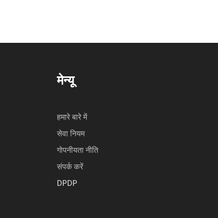
Intermediate में और Shivam Mishra ने CA
Final में AIR 1 हासिल किया है।
मेन्यू
हमारे बारे में
सेवा नियम
गोपनीयता नीति
संपर्क करें
DPDP