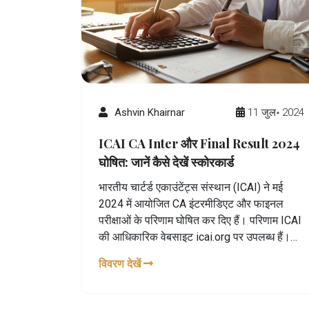
Ashvin Khairnar
11 जुल॰ 2024
ICAI CA Inter और Final Result 2024
घोषित: जानें कैसे देखें स्कोरकार्ड
भारतीय चार्टर्ड एकाउंटेंट्स संस्थान (ICAI) ने मई
2024 में आयोजित CA इंटरमीडिएट और फाइनल
परीक्षाओं के परिणाम घोषित कर दिए हैं। परिणाम ICAI
की आधिकारिक वेबसाइट icai.org पर उपलब्ध हैं।
स्कोरकार्ड देखने और डाउनलोड करने के लिए
विवरण देखें
उम्मीदवारों को रोल नंबर, रजिस्ट्रेशन नंबर या पिन
नंबर के साथ लॉग इन करना होगा। CA रैंक लिस्ट भी
जारी कर दी गई है जिसमें Kushagra Roy ने CA